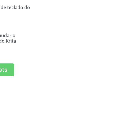
 de teclado do
udar o
do Krita
sts