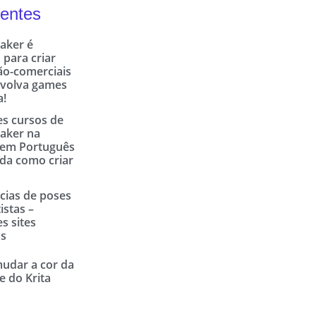
entes
ker é
 para criar
ão-comerciais
nvolva games
a!
s cursos de
ker na
em Português
da como criar
cias de poses
istas –
s sites
os
udar a cor da
e do Krita