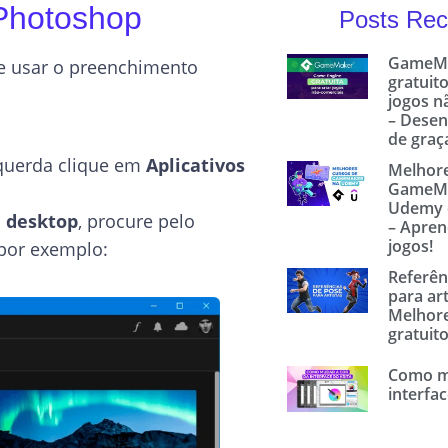
 Photoshop
Posts Rec
GameMa
te usar o preenchimento
gratuito
jogos n
– Dese
de graç
squerda clique em
Aplicativos
Melhore
GameMa
Udemy 
a desktop
, procure pelo
– Apren
jogos!
por exemplo:
Referên
para art
Melhore
gratuit
Como m
interfac