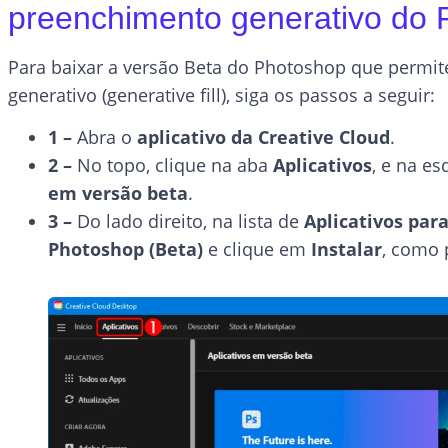
preenchimento generativo do
Para baixar a versão Beta do Photoshop que permi
generativo (generative fill), siga os passos a seguir:
1 –
Abra o
aplicativo da Creative Cloud
.
2 –
No topo, clique na aba
Aplicativos
, e na e
em versão beta
.
3 –
Do lado direito, na lista de
Aplicativos par
Photoshop (Beta)
e clique em
Instalar
, como 