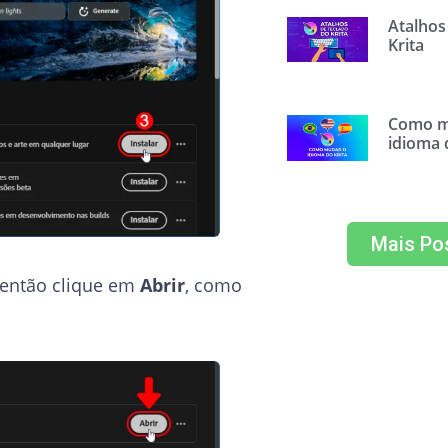
Atalhos
Krita
Como m
idioma 
Mais Po
 então clique em
Abrir
, como