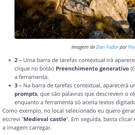
Imagem de
Dan Fador
por
Pi
2 –
Uma barra de tarefas contextual irá aparece
clique no botão
Preenchimento generativo
(G
a ferramenta.
3 –
Na barra de tarefas contextual, aparecerá 
prompts
, que são palavras que descrevem o ob
enquanto a ferramenta só aceita textos digit
Como exemplo, no local selecionado eu quero gerar
escrevi “
Medieval castle
“. Em seguida, basta clica
a imagem carregar.