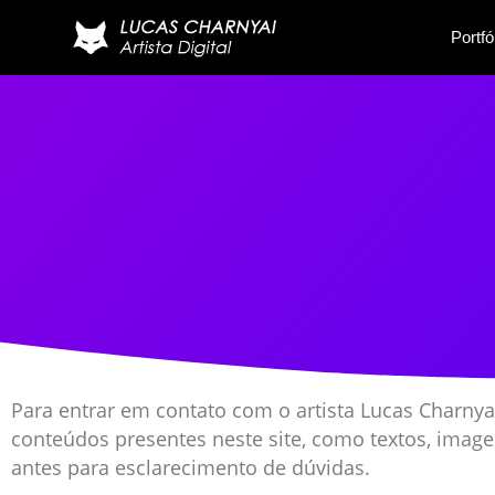
Portfó
Para entrar em contato com o artista Lucas Charnya
conteúdos presentes neste site, como textos, imagen
antes para esclarecimento de dúvidas.