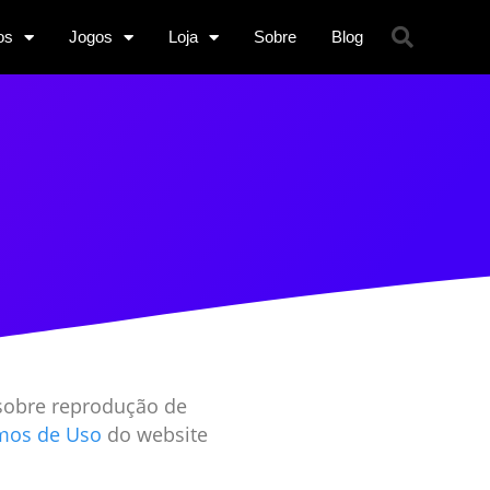
os
Jogos
Loja
Sobre
Blog
 sobre reprodução de
mos de Uso
do website