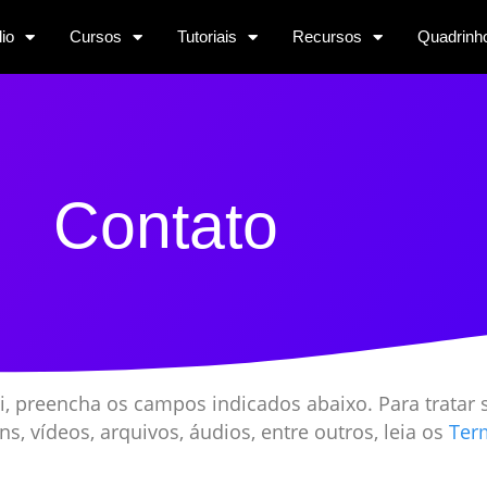
lio
Cursos
Tutoriais
Recursos
Quadrinh
Contato
i, preencha os campos indicados abaixo. Para tratar
s, vídeos, arquivos, áudios, entre outros, leia os
Ter