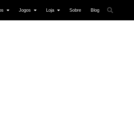
os
Jogos
Loja
Sobre
Blog