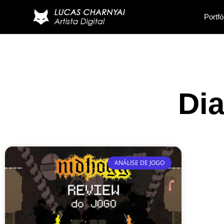
Portfó
Dia
ANÁLISE DE JOGO